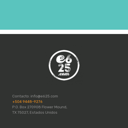
Contacto:
info@e625.com
+504 9448-9276
P.O. Box 270908 Flower Mound,
TX 75027, Estados Unidos