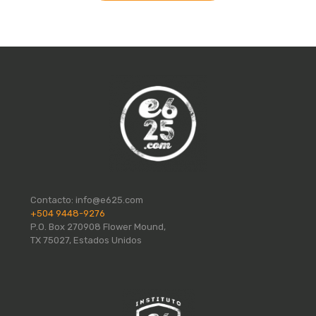
Contacto:
info@e625.com
+504 9448-9276
P.O. Box 270908 Flower Mound,
TX 75027, Estados Unidos