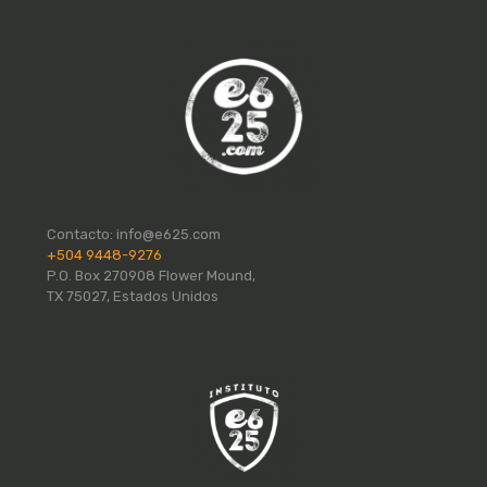
Contacto:
info@e625.com
+504 9448-9276
P.O. Box 270908 Flower Mound,
TX 75027, Estados Unidos