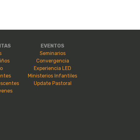
NTAS
EVENTOS
s
Seminarios
niños
Convergencia
io
Experiencia LED
entes
Ministerios Infantiles
escentes
Update Pastoral
óvenes