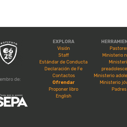
EXPLORA
HERRAMIE
Visión
Pastore
Staff
Ministerio 
Estándar de Conducta
Minister
Declaración de Fe
preadolesc
Contactos
Ministerio adol
embro de:
Ofrendar
Ministerio j
Proponer libro
Padres
English