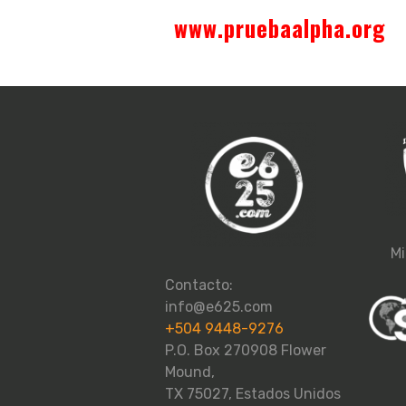
www.pruebaalpha.org
Mi
Contacto:
info@e625.com
+504 9448-9276
P.O. Box 270908 Flower
Mound,
TX 75027, Estados Unidos