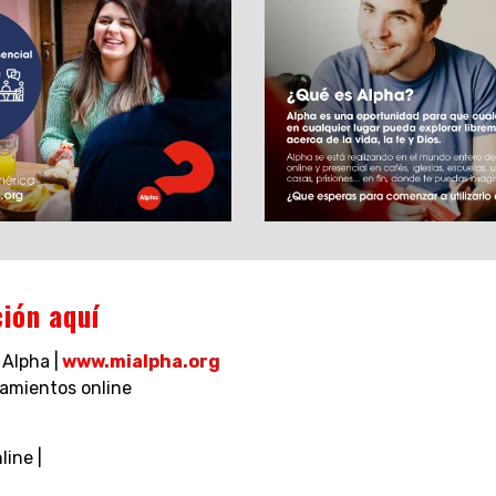
ión aquí
 Alpha |
www.mialpha.org
amientos online
ine |