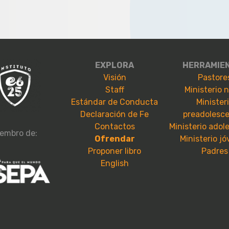
EXPLORA
HERRAMIE
Visión
Pastore
Staff
Ministerio 
Estándar de Conducta
Minister
Declaración de Fe
preadolesc
Contactos
Ministerio adol
embro de:
Ofrendar
Ministerio j
Proponer libro
Padres
English