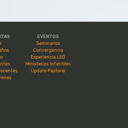
NTAS
EVENTOS
s
Seminarios
niños
Convergencia
io
Experiencia LED
entes
Ministerios Infantiles
escentes
Update Pastoral
óvenes