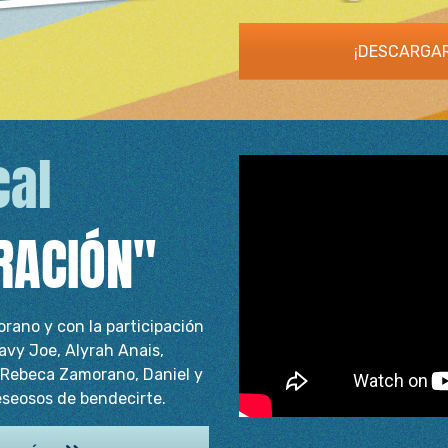
¡DESCARGAR
cal
RACIÓN"
rano y con la participación
avy Joe, Alyrah Anais,
, Rebeca Zamorano, Daniel y
eseosos de bendecirte.