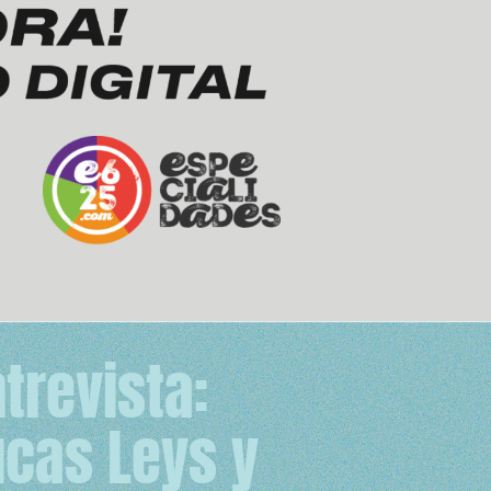
trevista:
ucas Leys y