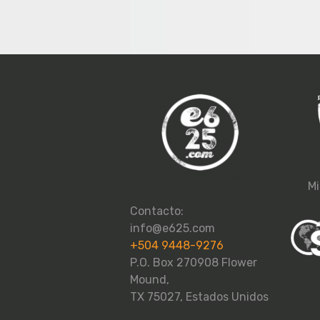
Mi
Contacto:
info@e625.com
+504 9448-9276
P.O. Box 270908 Flower
Mound,
TX 75027, Estados Unidos