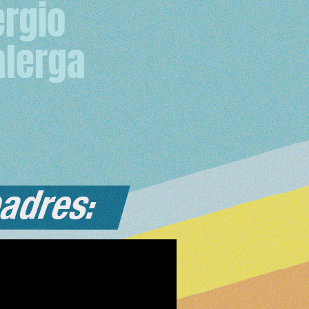
ergio
alerga