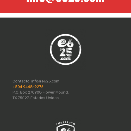
Contacto:
info@e625.com
+504 9448-9276
P.O. Box 270908 Flower Mound,
TX 75027, Estados Unidos