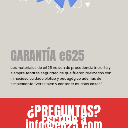
GARANTÍA e625
Los materiales de e625 no son de procedencia incierta y
siempre tendrás seguridad de que fueron realizados con
minucioso cuidado bíblico y pedagógico además de
simplemente “verse bien y contener muchas cosas”.
¿PREGUNTAS?
Escribe a
info@e625.com