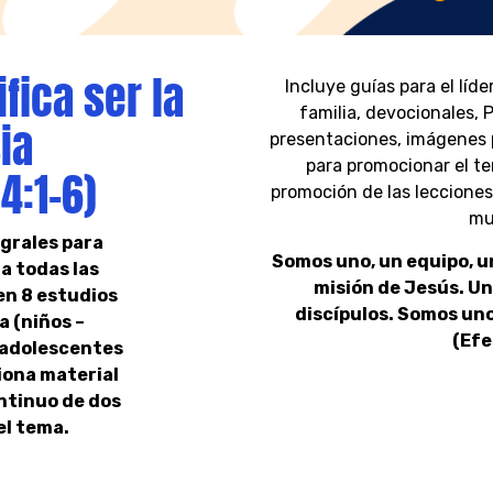
fica ser la
Incluye guías para el líd
familia, devocionales,
ia
presentaciones, imágenes p
para promocionar el t
4:1-6)
promoción de las lecciones
mu
egrales para
Somos uno, un equipo, u
 a todas las
misión de Jesús. U
en 8 estudios
discípulos. Somos uno
a (niños –
(Efe
 adolescentes
iona material
ntinuo de dos
el tema.