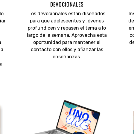
DEVOCIONALES
do
Los devocionales están diseñados
In
iar
para que adolescentes y jóvenes
de
profundicen y repasen el tema a lo
en
largo de la semana. Aprovecha esta
co
a
oportunidad para mantener el
de
la
contacto con ellos y afianzar las
enseñanzas.
na