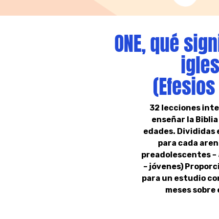
ONE, qué signi
igles
(Efesios 
32 lecciones int
enseñar la Biblia
edades. Divididas 
para cada aren
preadolescentes –
– jóvenes) Proporc
para un estudio co
meses sobre 