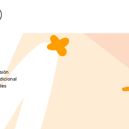
sión
ndicional
les