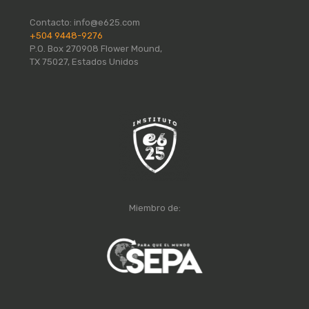
Contacto:
info@e625.com
+504 9448-9276
P.O. Box 270908 Flower Mound,
TX 75027, Estados Unidos
Miembro de: