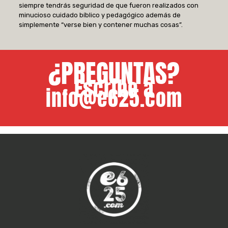
siempre tendrás seguridad de que fueron realizados con
minucioso cuidado bíblico y pedagógico además de
simplemente “verse bien y contener muchas cosas”.
¿PREGUNTAS?
Escribe a
info@e625.com