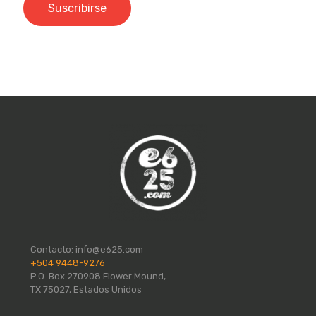
Contacto:
info@e625.com
+504 9448-9276
P.O. Box 270908 Flower Mound,
TX 75027, Estados Unidos