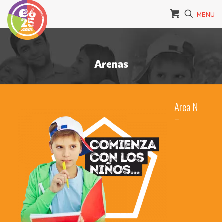
MENU
Arenas
Area N
–