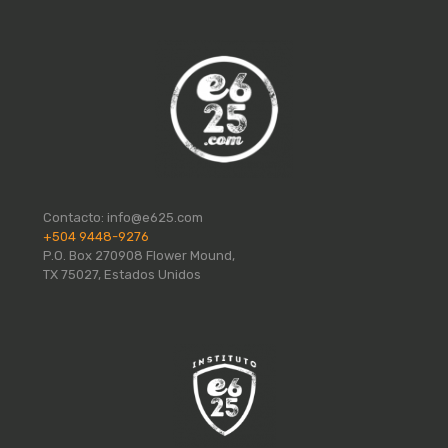
Contacto:
info@e625.com
+504 9448-9276
P.O. Box 270908 Flower Mound,
TX 75027, Estados Unidos