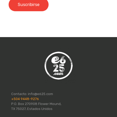
Contacto:
info@e625.com
+504 9448-9276
P.O. Box 270908 Flower Mound,
TX 75027, Estados Unidos