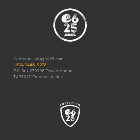
Contacto:
info@e625.com
+504 9448-9276
P.O. Box 270908 Flower Mound,
TX 75027, Estados Unidos