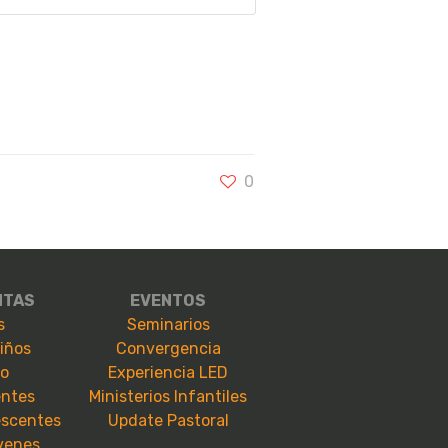
0
NTAS
EVENTOS
s
Seminarios
niños
Convergencia
io
Experiencia LED
entes
Ministerios Infantiles
escentes
Update Pastoral
óvenes