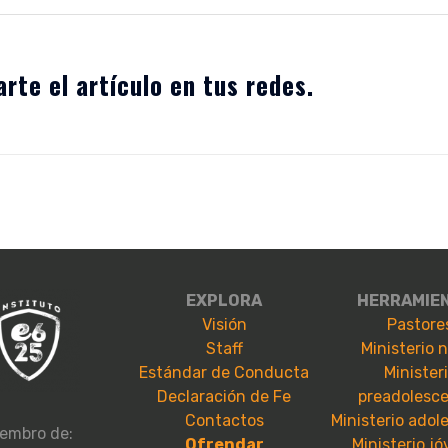
rte el artículo en tus redes.
EXPLORA
HERRAMIE
Visión
Pastore
Staff
Ministerio 
Estándar de Conducta
Minister
Declaración de Fe
preadolesc
Contactos
Ministerio adol
embro de:
Ofrendar
Ministerio j