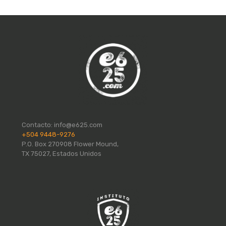
Contacto:
info@e625.com
+504 9448-9276
P.O. Box 270908 Flower Mound,
TX 75027, Estados Unidos