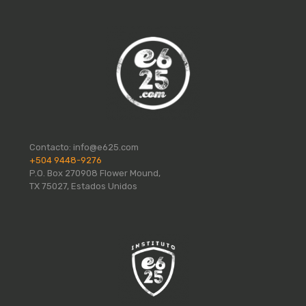
Contacto:
info@e625.com
+504 9448-9276
P.O. Box 270908 Flower Mound,
TX 75027, Estados Unidos