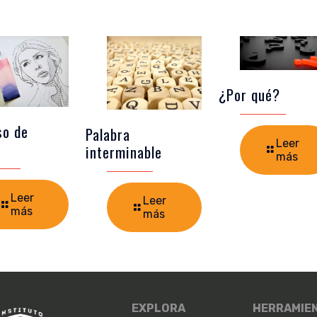
¿Por qué?
so de
Palabra
Leer
interminable
más
Leer
Leer
más
más
EXPLORA
HERRAMIE