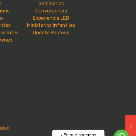
s
Seminarios
niños
Convergencia
io
Experiencia LED
entes
Ministerios Infantiles
escentes
Update Pastoral
óvenes
cidad
¿En qué podemos