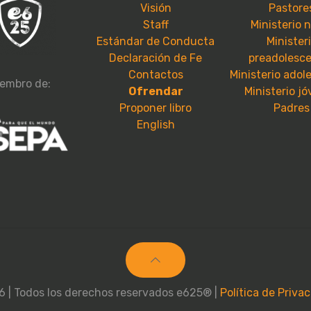
Visión
Pastore
Staff
Ministerio 
Estándar de Conducta
Minister
Declaración de Fe
preadolesc
Contactos
Ministerio adol
embro de:
Ofrendar
Ministerio j
Proponer libro
Padres
English
 | Todos los derechos reservados e625® |
Política de Priva