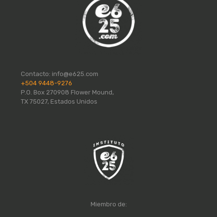
Contacto:
info@e625.com
+504 9448-9276
P.O. Box 270908 Flower Mound,
TX 75027, Estados Unidos
Miembro de: