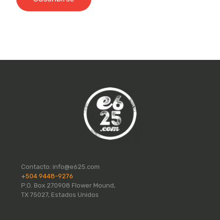
Contacto:
info@e625.com
+504 9448-9276
P.O. Box 270908 Flower Mound,
TX 75027, Estados Unidos