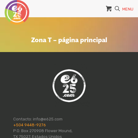
MENU
Zona T – página principal
Contacto:
info@e625.com
+504 9448-9276
P.O. Box 270908 Flower Mound,
TX 75027, Estados Unidos