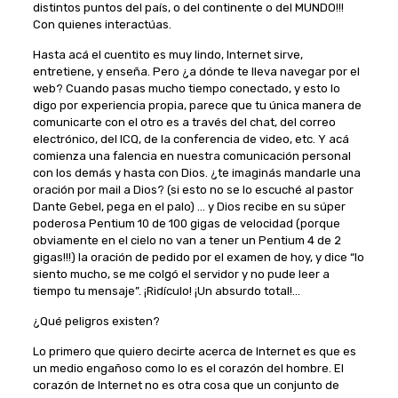
distintos puntos del país, o del continente o del MUNDO!!!
Con quienes interactúas.
Hasta acá el cuentito es muy lindo, Internet sirve,
entretiene, y enseña. Pero ¿a dónde te lleva navegar por el
web? Cuando pasas mucho tiempo conectado, y esto lo
digo por experiencia propia, parece que tu única manera de
comunicarte con el otro es a través del chat, del correo
electrónico, del ICQ, de la conferencia de video, etc. Y acá
comienza una falencia en nuestra comunicación personal
con los demás y hasta con Dios. ¿te imaginás mandarle una
oración por mail a Dios? (si esto no se lo escuché al pastor
Dante Gebel, pega en el palo) … y Dios recibe en su súper
poderosa Pentium 10 de 100 gigas de velocidad (porque
obviamente en el cielo no van a tener un Pentium 4 de 2
gigas!!!) la oración de pedido por el examen de hoy, y dice “lo
siento mucho, se me colgó el servidor y no pude leer a
tiempo tu mensaje”. ¡Ridículo! ¡Un absurdo total!…
¿Qué peligros existen?
Lo primero que quiero decirte acerca de Internet es que es
un medio engañoso como lo es el corazón del hombre. El
corazón de Internet no es otra cosa que un conjunto de