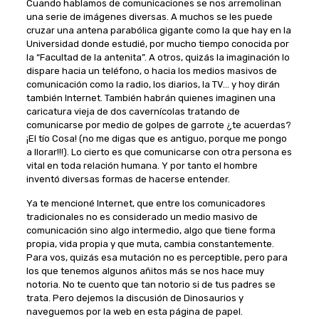
Cuando hablamos de comunicaciones se nos arremolinan
una serie de imágenes diversas. A muchos se les puede
cruzar una antena parabólica gigante como la que hay en la
Universidad donde estudié, por mucho tiempo conocida por
la “Facultad de la antenita”. A otros, quizás la imaginación lo
dispare hacia un teléfono, o hacia los medios masivos de
comunicación como la radio, los diarios, la TV… y hoy dirán
también Internet. También habrán quienes imaginen una
caricatura vieja de dos cavernícolas tratando de
comunicarse por medio de golpes de garrote ¿te acuerdas?
¡El tío Cosa! (no me digas que es antiguo, porque me pongo
a llorar!!!). Lo cierto es que comunicarse con otra persona es
vital en toda relación humana. Y por tanto el hombre
inventó diversas formas de hacerse entender.
Ya te mencioné Internet, que entre los comunicadores
tradicionales no es considerado un medio masivo de
comunicación sino algo intermedio, algo que tiene forma
propia, vida propia y que muta, cambia constantemente.
Para vos, quizás esa mutación no es perceptible, pero para
los que tenemos algunos añitos más se nos hace muy
notoria. No te cuento que tan notorio si de tus padres se
trata. Pero dejemos la discusión de Dinosaurios y
naveguemos por la web en esta página de papel.