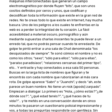
máquinas interconectadas que generan un campo
electromagnético por donde fluyen “bits”, que son unos
cositos definidos por ceros y unos, que codifican y
decodifican toda la información que existe en la gran red de
redes. No te creas todo lo que existe en Internet, hay mucha
basura. Uno de los peligros a los cuales te enfrentas en la
web es a perder la integridad de tu corazón. La fácil
accesibilidad a material oscuro, pornográfico y aún
mediante supuestas charlas inocentes te puede llevar a un
enredo tal, que no podrás pensar cuando te enredaste. De
golpe te pintó entrar a una sala de Chat denominada “los
desquiciados de siempre”. Te sonó cómico el nombre y no es
como los otros; “sexo”, “sólo para ellos”, “sólo para ellas”,
“paraíso paradisíaco”, “relaciones cercanas del primer tipo”,
etc… Y entraste y hay conectados a esa sala 50 personas.
Buscas en la larga lista de nombres que figuran y te
encontrás con cada nombre que ruborizarían al más cara
rota. De golpe aparece “Sabri” o “Juanchi”, y decís “ah, este
parece un buen nombre. No tiene un nick (apodo) zarpado”.
Empiezan a dialogar. Lo primero es “Hola, ¿cómo estás?”¿de
dónde sos?”, “¿qué edad tenés?”, “¿qué haces de tu
vida?”… y te metés en una conversación donde en cinco
minutos te pasaron un cuestionario policial impresionante y
vos, a todas las preguntas respondiste con gentileza. Sin