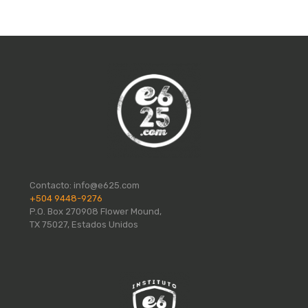
Contacto:
info@e625.com
+504 9448-9276
P.O. Box 270908 Flower Mound,
TX 75027, Estados Unidos