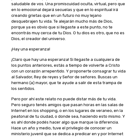
saludable de vos. Una promiscuidad oculta, virtual, pero que
en lo emocional dejará secuelas y que en lo espiritual irá
creando grietas que en un futuro no muy lejano
desquebrajen tu vida. Te alejarán mucho más de Dios,
porque ya es obvio que si llegaste a este punto, no te
encontrás muy cerca de tu Dios. O tu dios es otro, que no es
Dios, el creador del universo.
¡Hay una esperanza!
¡Claro que hay una esperanza! Si llegaste a cualquiera de
los puntos anteriores, estás a tiempo de volverte a Cristo
con un corazón arrepentido. Y proponerte consagrar tu vida
al Salvador, Rey de reyes y Señor de señores. Buscas un
hermano (a) mayor, que te ayude a salir de esta trampa de
los sentidos.
Pero por ahí este relato no puede distar más de tu vida.
Pero seguro tenés amigos que pasan horas en las salas de
Internet en los shopping, o en los lugares de veraneo, en la
peatonal de tu ciudad, o donde sea, haciendo esto mismo. Y
es ahí donde podés hacer algo que marque la diferencia.
Hace un año y medio, tuve el privilegio de conocer un
ministerio juvenil que se dedica a predicar en y por Internet