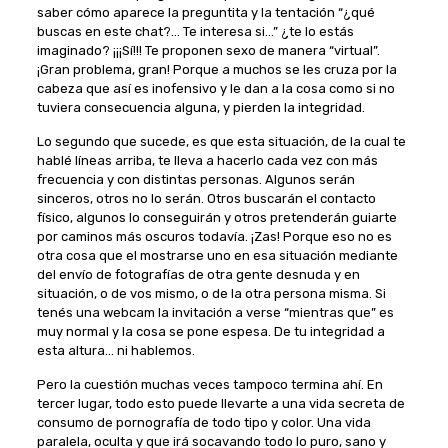
saber cómo aparece la preguntita y la tentación “¿qué
buscas en este chat?… Te interesa si…” ¿te lo estás
imaginado? ¡¡¡Sí!!! Te proponen sexo de manera “virtual”.
¡Gran problema, gran! Porque a muchos se les cruza por la
cabeza que así es inofensivo y le dan a la cosa como si no
tuviera consecuencia alguna, y pierden la integridad.
Lo segundo que sucede, es que esta situación, de la cual te
hablé líneas arriba, te lleva a hacerlo cada vez con más
frecuencia y con distintas personas. Algunos serán
sinceros, otros no lo serán. Otros buscarán el contacto
físico, algunos lo conseguirán y otros pretenderán guiarte
por caminos más oscuros todavía. ¡Zas! Porque eso no es
otra cosa que el mostrarse uno en esa situación mediante
del envío de fotografías de otra gente desnuda y en
situación, o de vos mismo, o de la otra persona misma. Si
tenés una webcam la invitación a verse “mientras que” es
muy normal y la cosa se pone espesa. De tu integridad a
esta altura… ni hablemos.
Pero la cuestión muchas veces tampoco termina ahí. En
tercer lugar, todo esto puede llevarte a una vida secreta de
consumo de pornografía de todo tipo y color. Una vida
paralela, oculta y que irá socavando todo lo puro, sano y