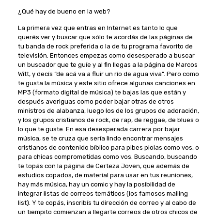
¿Qué hay de bueno en la web?
La primera vez que entras en Internet es tanto lo que
querés ver y buscar que sólo te acordás de las páginas de
tu banda de rock preferida o la de tu programa favorito de
televisión. Entonces empezas como desesperado a buscar
un buscador que te guíe y al fin llegas a la página de Marcos
Witt, y decís “de acá va a fluir un río de agua viva”. Pero como
te gusta la música y este sitio ofrece algunas canciones en
MP3 (formato digital de música) te bajas las que están y
después averiguas como poder bajar otras de otros
ministros de alabanza, luego los de los grupos de adoración,
y los grupos cristianos de rock, de rap, de reggae, de blues o
lo que te guste. En esa desesperada carrera por bajar
música, se te cruza que sería lindo encontrar mensajes
cristianos de contenido bíblico para pibes piolas como vos, o
para chicas comprometidas como vos. Buscando, buscando
te topás con la página de Certeza Joven, que además de
estudios copados, de material para usar en tus reuniones,
hay más música, hay un comic y hay la posibilidad de
integrar listas de correos temáticos (los famosos mailing
list). Y te copás, inscribís tu dirección de correo y al cabo de
un tiempito comienzan a llegarte correos de otros chicos de