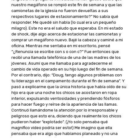
nuestro megáfono se rompió este fin de semana y que las
camionetas de la iglesia no fueron devueltas a sus
respectivos lugares de estacionamiento?” No sabía qué
responder. Me quedé sin habla (lo cual era un pequeño
milagro). Este no era el saludo que esperaba. En mi estado
de shock, dije algo acerca de estacionar las camionetas y
comprar un megáfono nuevo. Bajé la cabeza y caminé a mi
oficina. Mientras me sentaba en mi escritorio, pensé
“¿Renuncia se escribe con s o con c?” Fue entonces que
recibí una llamada telefónica de una de las madres de los
jóvenes. Asumí que me llamaba para agradecerme el
cambio de vida operado en su hijo luego del fin de semana.
Por el contrario, dijo: “Doug, tengo algunos problemas con
tu liderazgo en el campamento durante el fin de semana”. Y
pasó a explicarme que la única historia que había oído de su
hijo era que una noche los chicos se acostaron en ropa
interior, expulsando ventosidades y prendiendo fósforos
para hacer fuego y reírse de la apariencia de las llamas.
Continuó llamándome la atención por lo irresponsable y
peligroso que esto era, diciendo que realmente los chicos
pudieron haber “explotado”. (¡Yo solo pensaba qué
magnífico video podría ser esto!) Me imagino que ella
pensaba que era algo que habíamos planeado y no una