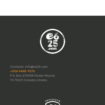
Contacto:
info@e625.com
+504 9448-9276
P.O. Box 270908 Flower Mound,
TX 75027, Estados Unidos