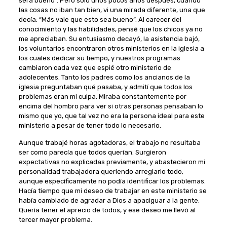
será bueno”. Pero sólo unos pocos años después, cuando
las cosas no iban tan bien, vi una mirada diferente, una que
decía: “Más vale que esto sea bueno”. Al carecer del
conocimiento y las habilidades, pensé que los chicos ya no
me apreciaban. Su entusiasmo decayó, la asistencia bajó,
los voluntarios encontraron otros ministerios en la iglesia a
los cuales dedicar su tiempo, y nuestros programas
cambiaron cada vez que espié otro ministerio de
adolecentes. Tanto los padres como los ancianos de la
iglesia preguntaban qué pasaba, y admití que todos los
problemas eran mi culpa. Miraba constantemente por
encima del hombro para ver si otras personas pensaban lo
mismo que yo, que tal vez no era la persona ideal para este
ministerio a pesar de tener todo lo necesario.
Aunque trabajé horas agotadoras, el trabajo no resultaba
ser como parecía que todos querían. Surgieron
expectativas no explicadas previamente, y abastecieron mi
personalidad trabajadora queriendo arreglarlo todo,
aunque específicamente no podía identificar los problemas.
Hacía tiempo que mi deseo de trabajar en este ministerio se
había cambiado de agradar a Dios a apaciguar a la gente.
Quería tener el aprecio de todos, y ese deseo me llevó al
tercer mayor problema.