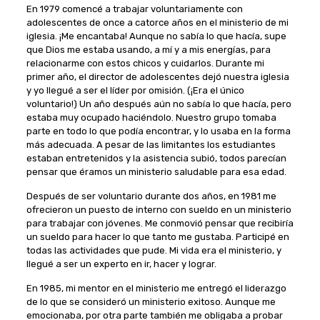
En 1979 comencé a trabajar voluntariamente con
adolescentes de once a catorce años en el ministerio de mi
iglesia. ¡Me encantaba! Aunque no sabía lo que hacía, supe
que Dios me estaba usando, a mí y a mis energías, para
relacionarme con estos chicos y cuidarlos. Durante mi
primer año, el director de adolescentes dejó nuestra iglesia
y yo llegué a ser el líder por omisión. (¡Era el único
voluntario!) Un año después aún no sabía lo que hacía, pero
estaba muy ocupado haciéndolo. Nuestro grupo tomaba
parte en todo lo que podía encontrar, y lo usaba en la forma
más adecuada. A pesar de las limitantes los estudiantes
estaban entretenidos y la asistencia subió, todos parecían
pensar que éramos un ministerio saludable para esa edad.
Después de ser voluntario durante dos años, en 1981 me
ofrecieron un puesto de interno con sueldo en un ministerio
para trabajar con jóvenes. Me conmovió pensar que recibiría
un sueldo para hacer lo que tanto me gustaba. Participé en
todas las actividades que pude. Mi vida era el ministerio, y
llegué a ser un experto en ir, hacer y lograr.
En 1985, mi mentor en el ministerio me entregó el liderazgo
de lo que se consideró un ministerio exitoso. Aunque me
emocionaba, por otra parte también me obligaba a probar