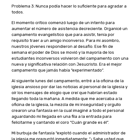
Problema 3: Nunca podía hacer lo suficiente para agradar a
todos.
El momento crítico comenzó luego de un intento para
aumentar el número de asistencia decreciente. Organicé un
campamento evangelístico que para asistir, tenía por
requisito traer a un amigo inconverso. Para mi asombro,
nuestros jóvenes respondieron al desafío. Ese fin de
semana el poder de Dios se movió y la mayoría de los
estudiantes inconversos volvieron del campamento con una
nueva y significativa relación con Jesucristo. Era el mejor
campamento que jamás había “experimentado”.
Al siguiente lunes del campamento, entré a la oficina de la
iglesia ansioso por dar las noticias al personal de la iglesia y
oír los mensajes de elogio que creí que habrían estado
llegando toda la mañana. A medida que me acercaba a la
oficina de la iglesia, la mezcla de mi inseguridad y orgullo
crearon una fantasía en la cual imaginé a todo el personal
aguardando mi llegada en una fila a la entrada para
felicitarme y cantando el coro “Cuán grande es él”.
Mi burbuja de fantasía “explotó cuando el administrador de
la iglesia me preguntó inmediatamente: “¿Sabe usted que