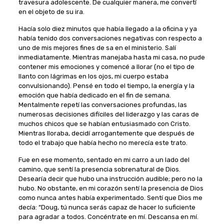
travesura adolescente. De cualquier manera, me convertí
en el objeto de su ira.
Hacía solo diez minutos que había llegado a la oficina y ya
había tenido dos conversaciones negativas con respecto a
uno de mis mejores fines de sa en el ministerio. Salí
inmediatamente. Mientras manejaba hasta mi casa, no pude
contener mis emociones y comencé a llorar (no el tipo de
llanto con lágrimas en los ojos, mi cuerpo estaba
convulsionando). Pensé en todo el tiempo, la energía y la
emoción que había dedicado en el fin de semana.
Mentalmente repetí las conversaciones profundas, las
numerosas decisiones difíciles del liderazgo y las caras de
muchos chicos que se habían entusiasmado con Cristo.
Mientras lloraba, decidí arrogantemente que después de
todo el trabajo que había hecho no merecía este trato.
Fue en ese momento, sentado en mi carro a un lado del
camino, que sentí la presencia sobrenatural de Dios.
Desearía decir que hubo una instrucción audible; pero no la
hubo. No obstante, en mi corazón sentí la presencia de Dios
como nunca antes había experimentado. Sentí que Dios me
decía: “Doug, tú nunca serás capaz de hacer lo suficiente
para agradar a todos. Concéntrate en mí. Descansa en mí.