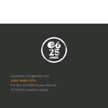
Contacto:
info@e625.com
+504 9448-9276
P.O. Box 270908 Flower Mound,
TX 75027, Estados Unidos