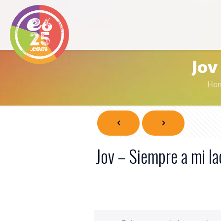
Jov
Ho
Jov – Siempre a mi l