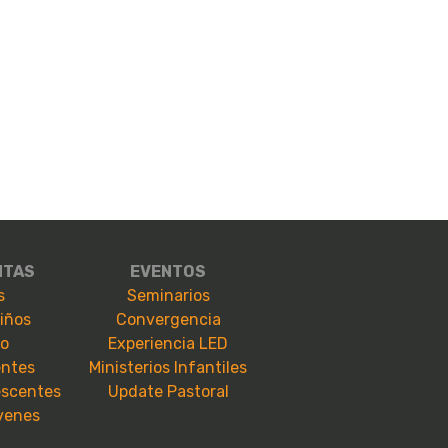
NTAS
EVENTOS
s
Seminarios
niños
Convergencia
io
Experiencia LED
entes
Ministerios Infantiles
escentes
Update Pastoral
óvenes