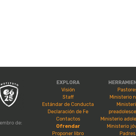
EXPLORA
HERRAMIE
Visión
Pastore
Staff
Ministerio 
Estándar de Conducta
Minister
Declaración de Fe
preadolesc
Contactos
Ministerio adol
embro de:
Ofrendar
Ministerio j
Proponer libro
Padres