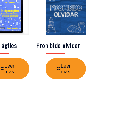
 ágiles
Prohibido olvidar
Leer
Leer
más
más