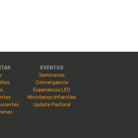
NTAS
EVENTOS
s
Seminarios
niños
Convergencia
io
Experiencia LED
entes
Ministerios Infantiles
escentes
Update Pastoral
óvenes