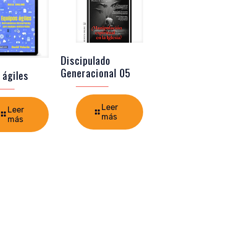
Discipulado
Generacional 05
 ágiles
Leer
Leer
más
más