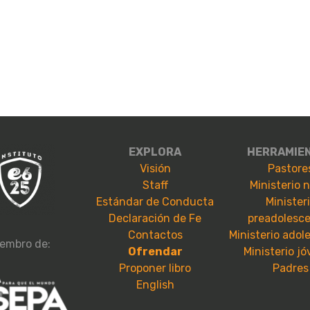
EXPLORA
HERRAMIE
Visión
Pastore
Staff
Ministerio 
Estándar de Conducta
Minister
Declaración de Fe
preadolesc
Contactos
Ministerio adol
embro de:
Ofrendar
Ministerio j
Proponer libro
Padres
English