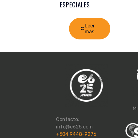
ESPECIALES
Leer
más
Mi
Contacto:
info@e625.com
+504 9448-9276