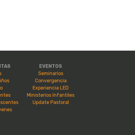
NTAS
EVENTOS
s
Seminarios
niños
Convergencia
io
Experiencia LED
entes
Ministerios Infantiles
escentes
Update Pastoral
óvenes