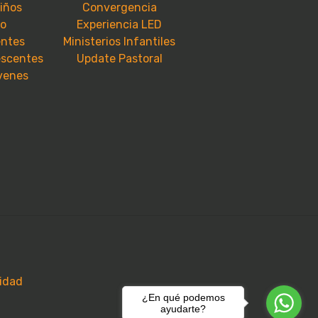
niños
Convergencia
io
Experiencia LED
entes
Ministerios Infantiles
escentes
Update Pastoral
óvenes
cidad
¿En qué podemos
ayudarte?