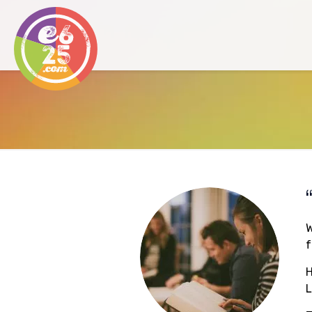
W
f
H
L