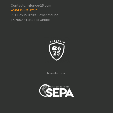
Contacto:
info@e625.com
+504 9448-9276
P.O. Box 270908 Flower Mound,
TX 75027, Estados Unidos
Miembro de: