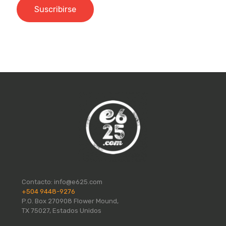
Contacto:
info@e625.com
+504 9448-9276
P.O. Box 270908 Flower Mound,
TX 75027, Estados Unidos