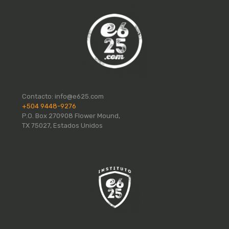
Contacto:
info@e625.com
+504 9448-9276
P.O. Box 270908 Flower Mound,
TX 75027, Estados Unidos