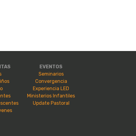
NTAS
EVENTOS
s
Seminarios
niños
Convergencia
io
Experiencia LED
entes
Ministerios Infantiles
escentes
Update Pastoral
óvenes