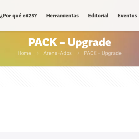
¿Por qué e625?
Herramientas
Editorial
Eventos
PACK – Upgrade
Home
Arena-Ados
PACK – Upgrade