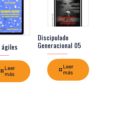
Discipulado
Generacional 05
 ágiles
Leer
Leer
más
más