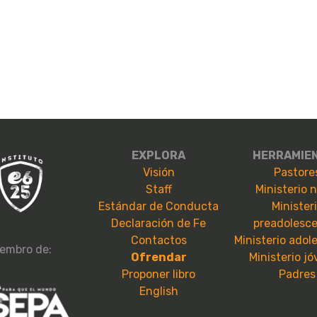
EXPLORA
HERRAMIE
Visión
Pastore
Staff
Ministerio 
Estándar de Conducta
Minister
Declaración de Fe
preadolesc
Contactos
Ministerio adol
embro de:
Ofrendar
Ministerio j
Proponer libro
Padres
English