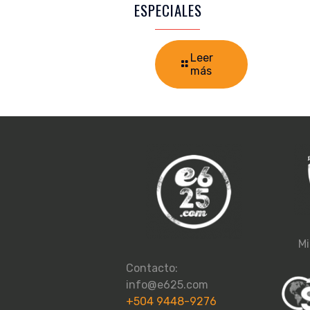
ESPECIALES
Leer
más
Mi
Contacto:
info@e625.com
+504 9448-9276