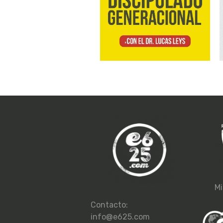
Mi
Contacto:
info@e625.com