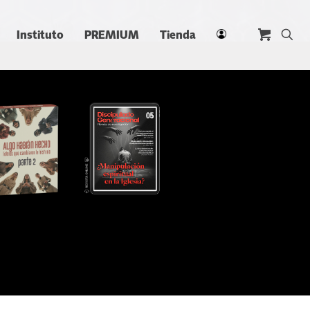
Instituto
PREMIUM
Tienda
PACK –
Algo
Discipulado
Habrán
Generacional
Hecho
05
Parte 2