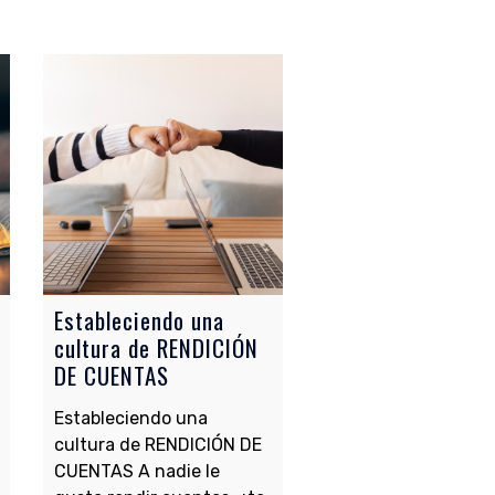
Estableciendo una
Desafíos de la cria
cultura de RENDICIÓN
espiritual
DE CUENTAS
La ciencia no hace má
Estableciendo una
que confirmar el hech
cultura de RENDICIÓN DE
que Dios nos ha diseñ
CUENTAS A nadie le
para vivir en comunida