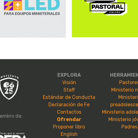
EXPLORA
HERRAMIE
Visión
Pastore
Staff
Ministerio 
Estándar de Conducta
Minister
Declaración de Fe
preadolesc
Contactos
Ministerio adol
embro de:
Ofrendar
Ministerio j
Proponer libro
Padres
English