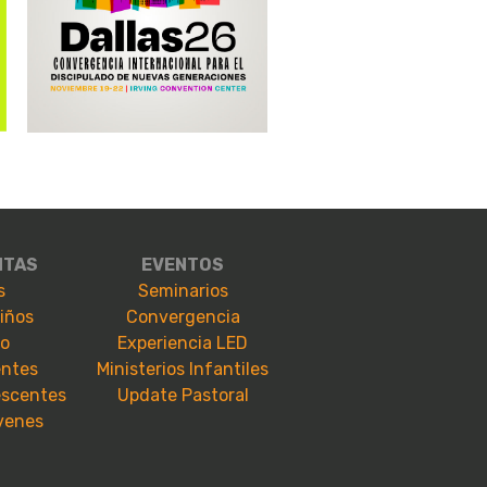
NTAS
EVENTOS
s
Seminarios
niños
Convergencia
io
Experiencia LED
entes
Ministerios Infantiles
escentes
Update Pastoral
óvenes