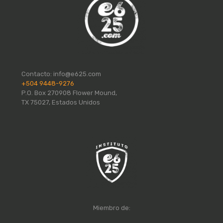
Contacto:
info@e625.com
+504 9448-9276
P.O. Box 270908 Flower Mound,
TX 75027, Estados Unidos
Miembro de: