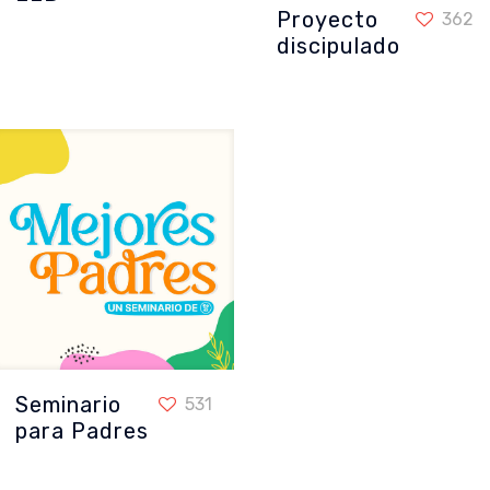
Proyecto
Proyecto discipulado
362
discipulado
Seminario
Seminario para Padres
531
para Padres