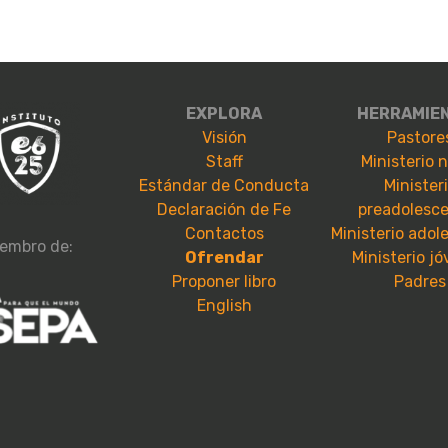
EXPLORA
HERRAMIE
Visión
Pastore
Staff
Ministerio 
Estándar de Conducta
Minister
Declaración de Fe
preadolesc
Contactos
Ministerio adol
embro de:
Ofrendar
Ministerio j
Proponer libro
Padres
English