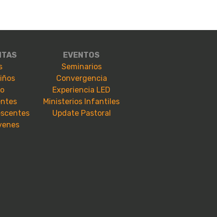
NTAS
EVENTOS
s
Seminarios
niños
Convergencia
io
Experiencia LED
entes
Ministerios Infantiles
escentes
Update Pastoral
óvenes