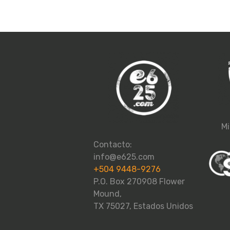
Mi
Contacto:
info@e625.com
+504 9448-9276
P.O. Box 270908 Flower
Mound,
TX 75027, Estados Unidos