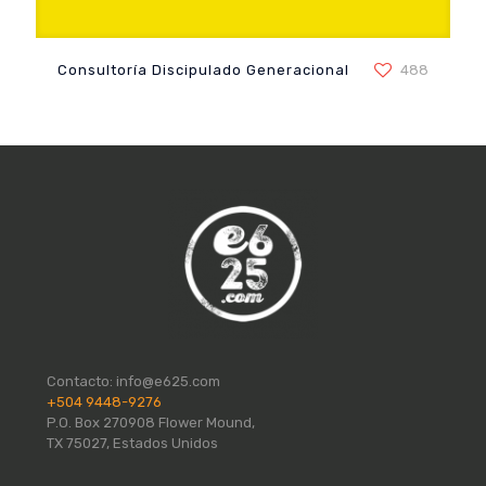
Consultoría Discipulado Generacional
Consultoría Discipulado Generacional
488
Contacto:
info@e625.com
+504 9448-9276
P.O. Box 270908 Flower Mound,
TX 75027, Estados Unidos