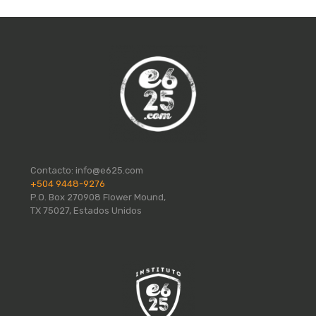
Contacto:
info@e625.com
+504 9448-9276
P.O. Box 270908 Flower Mound,
TX 75027, Estados Unidos