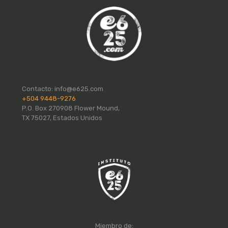
Contacto:
info@e625.com
+504 9448-9276
P.O. Box 270908 Flower Mound,
TX 75027, Estados Unidos
Miembro de: