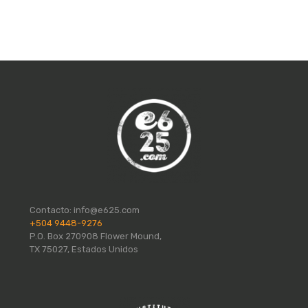
Contacto:
info@e625.com
+504 9448-9276
P.O. Box 270908 Flower Mound,
TX 75027, Estados Unidos