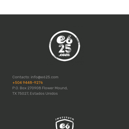
Contacto:
info@e625.com
+504 9448-9276
P.O. Box 270908 Flower Mound,
TX 75027, Estados Unidos