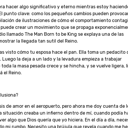
ra hacer algo significativo y eterno mientras estoy haciend
ro El punto clave: como los pequeños cambios pueden provoca
ilación de ilustraciones de cómo el comportamiento contag
 puede crear un movimiento que se propaga exponencialme
dio llamado The Man Born to be King se explaya una de las
trar la llegada tan sutil del Reino.
Has visto cómo tu esposa hace el pan. Ella toma un pedacito 
. Luego la deja a un lado y la levadura empieza a trabajar
toda la masa pesada crece y se hincha, y se vuelve ligera, l
 el Reino.
lusiona?
is de amor en el aeropuerto, pero ahora me doy cuenta de l
la situación creaba un infierno dentro de mí, cuando podía h
r algo que Dios quería que yo hiciera. En el día a día, nece
do mi rumbo. Necesito una brújula que revela cuando me he