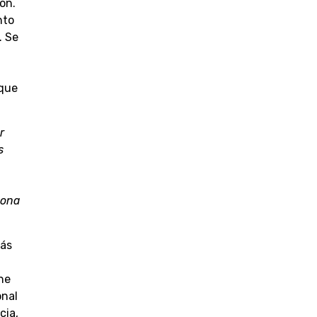
ón.
nto
. Se
 que
r
s
sona
más
ne
onal
cia,