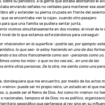
 sobre su periódico, a la gente que estaba abordando el avi
staba enviando señales no verbales para mantener ese asie
libro allí y extender su pierna cruzada en frente del asiento
r que se encontraba «en la caja», cuando otro pasajero
para que una familia se pudiera sentar junta.
nto vivimos simultáneamente en dos niveles: el nivel de lo
l nivel de lo que estamos esforzándonos para conseguir:
r «haciendo» en la superficie –podría ser, por ejemplo: esta
 periódico, lo que sea- lo estoy haciendo en una de dos forma
iendo a los otros francamente como son –personas como yo,
timos como los míos– o que no los vea así… en una de las
 entre otras personas. De la otra, me siento como una per
que, dondequiera que me encuentro, por medio de los actos 
 «reino»: puede ser mi propio reino, un estado en el que me
, o, puede ser el Reino de Dios. Así como mi «reino» no tie
o nacionales, tampoco el de Dios; no es político, organizaci
 territorio geográfico que pertenece al rey sino en su influen