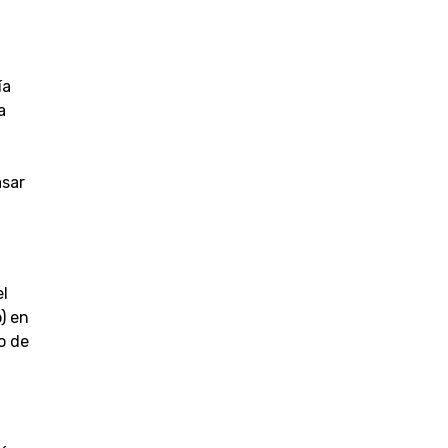
ía
a
asar
l
) en
o de