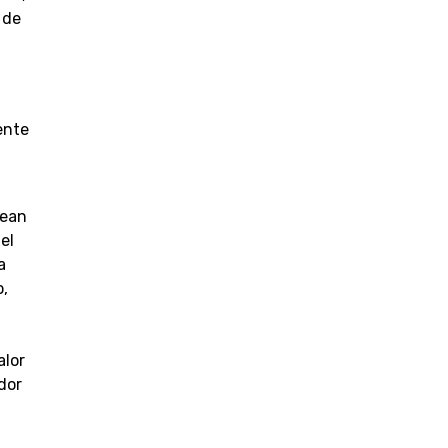
 de
ente
dean
el
a
,
alor
dor