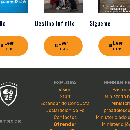
lia
Destino Infinito
Sígueme
Leer
Leer
Leer
más
más
más
EXPLORA
HERRAMIE
Visión
Pastore
Staff
Ministerio 
Estándar de Conducta
Minister
Declaración de Fe
preadolesc
Contactos
Ministerio adol
embro de:
Ofrendar
Ministerio j