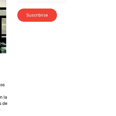
mos
n la
s de
e