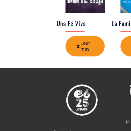
Una Fé Viva
La Fami
Leer
más
Mi