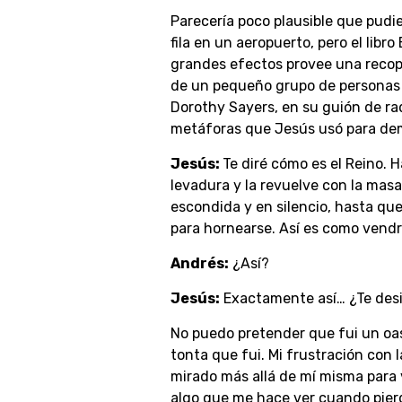
Parecería poco plausible que pudie
fila en un aeropuerto, pero el lib
grandes efectos provee una recop
de un pequeño grupo de personas
Dorothy Sayers, en su guión de ra
metáforas que Jesús usó para demos
Jesús:
Te diré cómo es el Reino. 
levadura y la revuelve con la masa
escondida y en silencio, hasta que 
para hornearse. Así es como vendrá
Andrés:
¿Así?
Jesús:
Exactamente así… ¿Te desi
No puedo pretender que fui un oas
tonta que fui. Mi frustración con 
mirado más allá de mí misma para ve
algo que me hace ver cuando pier