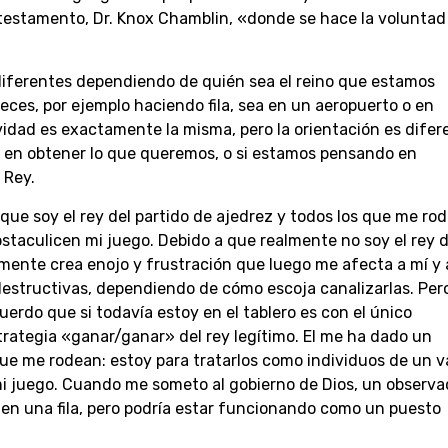
testamento, Dr. Knox Chamblin, «donde se hace la voluntad
ferentes dependiendo de quién sea el reino que estamos
ces, por ejemplo haciendo fila, sea en un aeropuerto o en
ividad es exactamente la misma, pero la orientación es difer
en obtener lo que queremos, o si estamos pensando en
 Rey.
que soy el rey del partido de ajedrez y todos los que me ro
staculicen mi juego. Debido a que realmente no soy el rey d
emente crea enojo y frustración que luego me afecta a mí y 
estructivas, dependiendo de cómo escoja canalizarlas. Pero
erdo que si todavía estoy en el tablero es con el único
trategia «ganar/ganar» del rey legítimo. El me ha dado un
e me rodean: estoy para tratarlos como individuos de un v
i juego. Cuando me someto al gobierno de Dios, un observa
en una fila, pero podría estar funcionando como un puesto