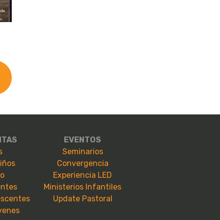
NTAS
EVENTOS
s
Seminarios
niños
Convergencia
io
Experiencia LED
entes
Ministerios Infantiles
escentes
Update Pastoral
óvenes