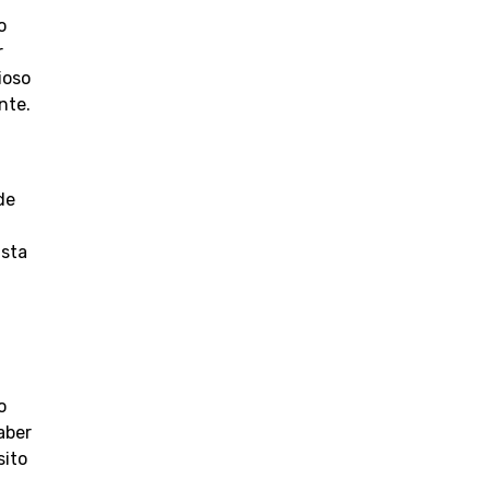
o
r
ioso
nte.
de
ista
o
aber
sito