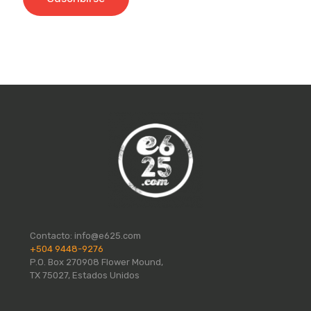
Contacto:
info@e625.com
+504 9448-9276
P.O. Box 270908 Flower Mound,
TX 75027, Estados Unidos