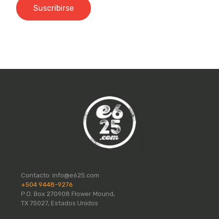
Contacto:
info@e625.com
+504 9448-9276
P.O. Box 270908 Flower Mound,
TX 75027, Estados Unidos