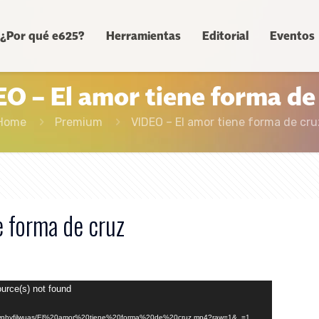
¿Por qué e625?
Herramientas
Editorial
Eventos
O – El amor tiene forma de
Home
Premium
VIDEO – El amor tiene forma de cru
e forma de cruz
ource(s) not found
0v5zwnhyfilwuas/El%20amor%20tiene%20forma%20de%20cruz.mp4?raw=1&_=1