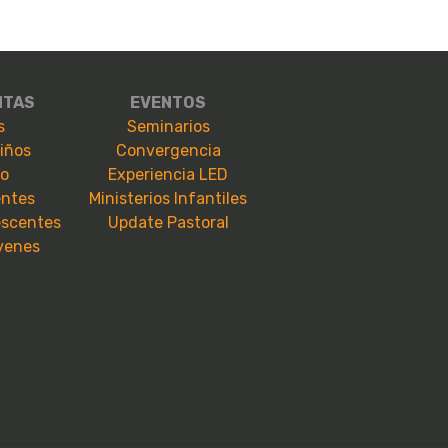
NTAS
EVENTOS
s
Seminarios
niños
Convergencia
io
Experiencia LED
entes
Ministerios Infantiles
escentes
Update Pastoral
óvenes