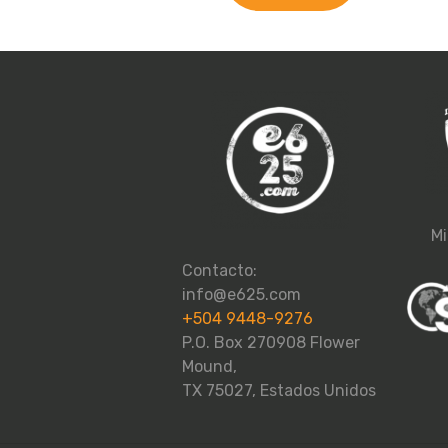
Mi
Contacto:
info@e625.com
+504 9448-9276
P.O. Box 270908 Flower
Mound,
TX 75027, Estados Unidos