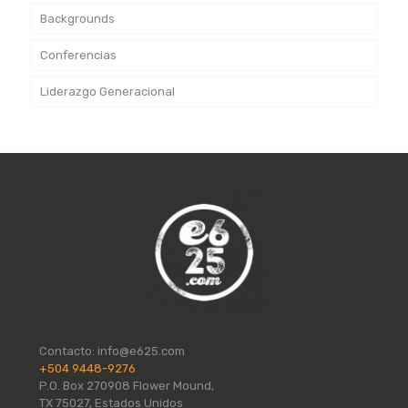
Backgrounds
Conferencias
Liderazgo Generacional
Contacto:
info@e625.com
+504 9448-9276
P.O. Box 270908 Flower Mound,
TX 75027, Estados Unidos