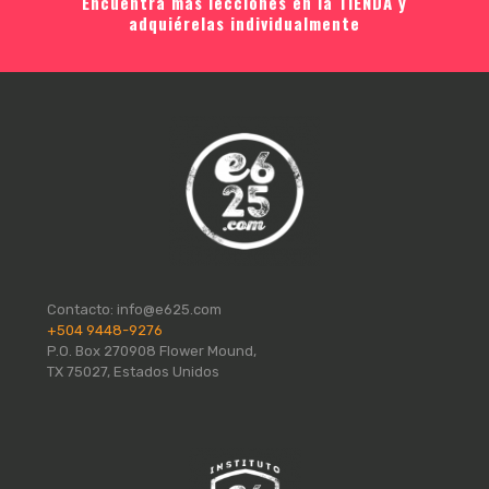
Encuentra más lecciones en la
TIENDA
y
adquiérelas individualmente
Contacto:
info@e625.com
+504 9448-9276
P.O. Box 270908 Flower Mound,
TX 75027, Estados Unidos