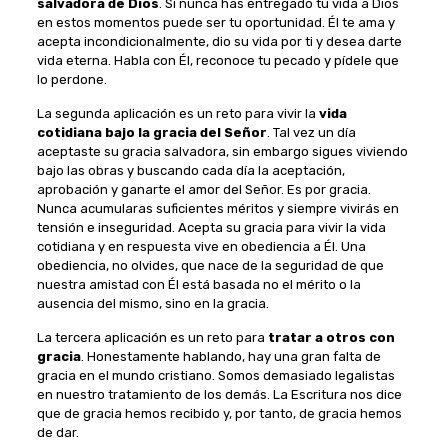
salvadora de Dios
. Si nunca has entregado tu vida a Dios
en estos momentos puede ser tu oportunidad. Él te ama y
acepta incondicionalmente, dio su vida por ti y desea darte
vida eterna. Habla con Él, reconoce tu pecado y pídele que
lo perdone.
La segunda aplicación es un reto para vivir la
vida
cotidiana bajo la gracia del Señor
. Tal vez un día
aceptaste su gracia salvadora, sin embargo sigues viviendo
bajo las obras y buscando cada día la aceptación,
aprobación y ganarte el amor del Señor. Es por gracia.
Nunca acumularas suficientes méritos y siempre vivirás en
tensión e inseguridad. Acepta su gracia para vivir la vida
cotidiana y en respuesta vive en obediencia a Él. Una
obediencia, no olvides, que nace de la seguridad de que
nuestra amistad con Él está basada no el mérito o la
ausencia del mismo, sino en la gracia.
La tercera aplicación es un reto para
tratar a otros con
gracia
. Honestamente hablando, hay una gran falta de
gracia en el mundo cristiano. Somos demasiado legalistas
en nuestro tratamiento de los demás. La Escritura nos dice
que de gracia hemos recibido y, por tanto, de gracia hemos
de dar.