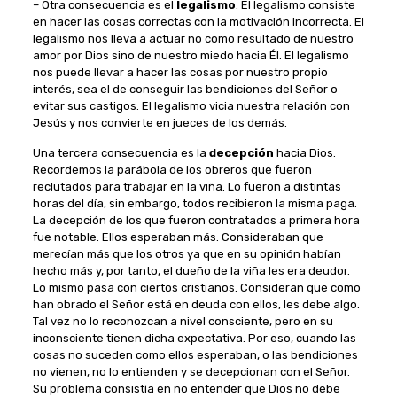
– Otra consecuencia es el
legalismo
. El legalismo consiste
en hacer las cosas correctas con la motivación incorrecta. El
legalismo nos lleva a actuar no como resultado de nuestro
amor por Dios sino de nuestro miedo hacia Él. El legalismo
nos puede llevar a hacer las cosas por nuestro propio
interés, sea el de conseguir las bendiciones del Señor o
evitar sus castigos. El legalismo vicia nuestra relación con
Jesús y nos convierte en jueces de los demás.
Una tercera consecuencia es la
decepción
hacia Dios.
Recordemos la parábola de los obreros que fueron
reclutados para trabajar en la viña. Lo fueron a distintas
horas del día, sin embargo, todos recibieron la misma paga.
La decepción de los que fueron contratados a primera hora
fue notable. Ellos esperaban más. Consideraban que
merecían más que los otros ya que en su opinión habían
hecho más y, por tanto, el dueño de la viña les era deudor.
Lo mismo pasa con ciertos cristianos. Consideran que como
han obrado el Señor está en deuda con ellos, les debe algo.
Tal vez no lo reconozcan a nivel consciente, pero en su
inconsciente tienen dicha expectativa. Por eso, cuando las
cosas no suceden como ellos esperaban, o las bendiciones
no vienen, no lo entienden y se decepcionan con el Señor.
Su problema consistía en no entender que Dios no debe