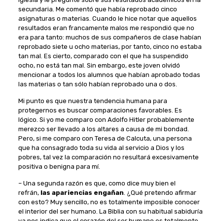
secundaria. Me comentó que había reprobado cinco
asignaturas o materias. Cuando le hice notar que aquellos
resultados eran francamente malos me respondió que no
era para tanto: muchos de sus compañeros de clase habían
reprobado siete u ocho materias, por tanto, cinco no estaba
tan mal. Es cierto, comparado con el que ha suspendido
ocho, no está tan mal. Sin embargo, este joven olvidó
mencionar a todos los alumnos que habían aprobado todas
las materias o tan sólo habían reprobado una o dos.
Mi punto es que nuestra tendencia humana para
protegernos es buscar comparaciones favorables. Es
lógico. Si yo me comparo con Adolfo Hitler probablemente
merezco ser llevado a los altares a causa de mi bondad.
Pero, si me comparo con Teresa de Calcuta, una persona
que ha consagrado toda su vida al servicio a Dios y los
pobres, tal vez la comparación no resultará excesivamente
positiva o benigna para mí.
– Una segunda razón es que, como dice muy bien el
refrán,
las apariencias engañan
. ¿Qué pretendo afirmar
con esto? Muy sencillo, no es totalmente imposible conocer
el interior del ser humano. La Biblia con su habitual sabiduría
ya nos indica que el corazón del ser humano es totalmente