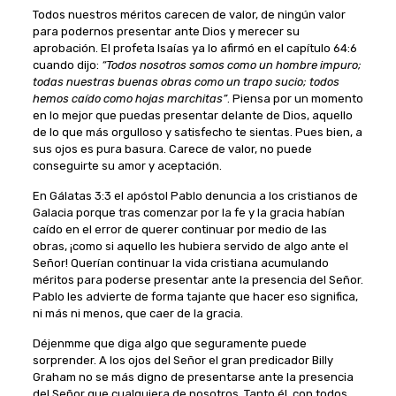
Todos nuestros méritos carecen de valor, de ningún valor
para podernos presentar ante Dios y merecer su
aprobación. El profeta Isaías ya lo afirmó en el capítulo 64:6
cuando dijo:
“Todos nosotros somos como un hombre impuro;
todas nuestras buenas obras como un trapo sucio; todos
hemos caído como hojas marchitas”
. Piensa por un momento
en lo mejor que puedas presentar delante de Dios, aquello
de lo que más orgulloso y satisfecho te sientas. Pues bien, a
sus ojos es pura basura. Carece de valor, no puede
conseguirte su amor y aceptación.
En Gálatas 3:3 el apóstol Pablo denuncia a los cristianos de
Galacia porque tras comenzar por la fe y la gracia habían
caído en el error de querer continuar por medio de las
obras, ¡como si aquello les hubiera servido de algo ante el
Señor! Querían continuar la vida cristiana acumulando
méritos para poderse presentar ante la presencia del Señor.
Pablo les advierte de forma tajante que hacer eso significa,
ni más ni menos, que caer de la gracia.
Déjenmme que diga algo que seguramente puede
sorprender. A los ojos del Señor el gran predicador Billy
Graham no se más digno de presentarse ante la presencia
del Señor que cualquiera de nosotros. Tanto él, con todos