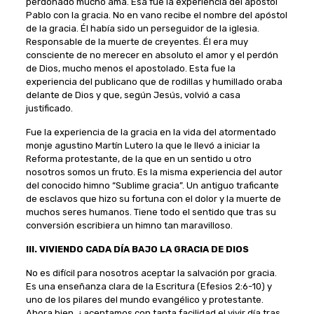
perdonado mucho ama. Esa fue la experiencia del apóstol
Pablo con la gracia. No en vano recibe el nombre del apóstol
de la gracia. Él había sido un perseguidor de la iglesia.
Responsable de la muerte de creyentes. Él era muy
consciente de no merecer en absoluto el amor y el perdón
de Dios, mucho menos el apostolado. Esta fue la
experiencia del publicano que de rodillas y humillado oraba
delante de Dios y que, según Jesús, volvió a casa
justificado.
Fue la experiencia de la gracia en la vida del atormentado
monje agustino Martín Lutero la que le llevó a iniciar la
Reforma protestante, de la que en un sentido u otro
nosotros somos un fruto. Es la misma experiencia del autor
del conocido himno “Sublime gracia”. Un antiguo traficante
de esclavos que hizo su fortuna con el dolor y la muerte de
muchos seres humanos. Tiene todo el sentido que tras su
conversión escribiera un himno tan maravilloso.
III. VIVIENDO CADA DÍA BAJO LA GRACIA DE DIOS
No es difícil para nosotros aceptar la salvación por gracia.
Es una enseñanza clara de la Escritura (Efesios 2:6-10) y
uno de los pilares del mundo evangélico y protestante.
Ahora bien, ¿aceptamos con tanta facilidad el vivir día tras