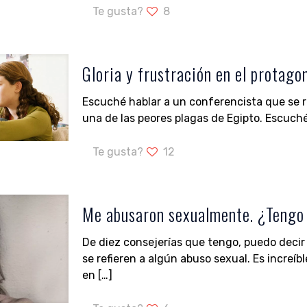
Te gusta?
8
Gloria y frustración en el protago
Escuché hablar a un conferencista que se r
una de las peores plagas de Egipto. Escuch
Te gusta?
12
Me abusaron sexualmente. ¿Tengo 
De diez consejerías que tengo, puedo decir 
se refieren a algún abuso sexual. Es increí
en
[…]