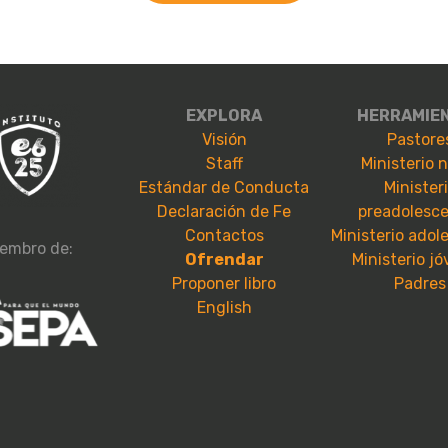
EXPLORA
HERRAMIE
Visión
Pastore
Staff
Ministerio 
Estándar de Conducta
Minister
Declaración de Fe
preadolesc
Contactos
Ministerio adol
embro de:
Ofrendar
Ministerio j
Proponer libro
Padres
English