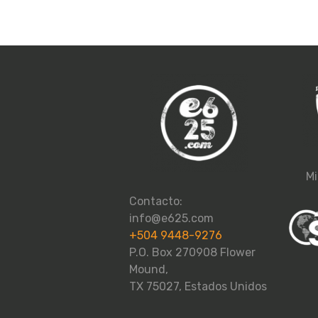
Mi
Contacto:
info@e625.com
+504 9448-9276
P.O. Box 270908 Flower
Mound,
TX 75027, Estados Unidos