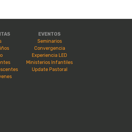
NTAS
EVENTOS
s
Seminarios
niños
Convergencia
io
Experiencia LED
entes
Ministerios Infantiles
escentes
Update Pastoral
óvenes