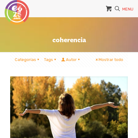
MENU
coherencia
Categorías
Tags
Autor
Mostrar todo