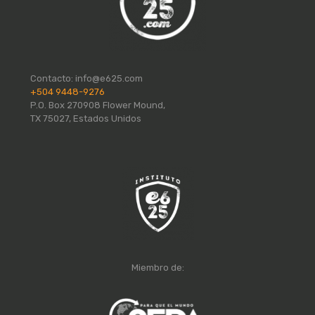
Contacto:
info@e625.com
+504 9448-9276
P.O. Box 270908 Flower Mound,
TX 75027, Estados Unidos
Miembro de: