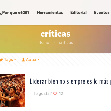
¿Por qué e625?
Herramientas
Editorial
Eventos
críticas
Home
críticas
Tags
Autor
Liderar bien no siempre es lo más 
Te gusta?
12