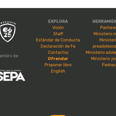
EXPLORA
HERRAMIE
Visión
Pastore
Staff
Ministerio 
Estándar de Conducta
Minister
Declaración de Fe
preadolesc
Contactos
Ministerio adol
embro de:
Ofrendar
Ministerio j
Proponer libro
Padres
English