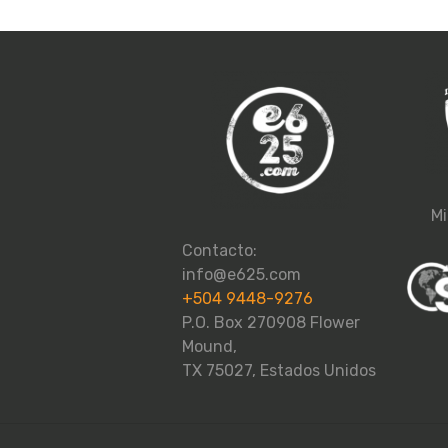
Mi
Contacto:
info@e625.com
+504 9448-9276
P.O. Box 270908 Flower
Mound,
TX 75027, Estados Unidos