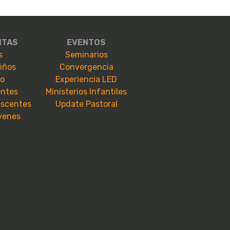
NTAS
EVENTOS
s
Seminarios
niños
Convergencia
io
Experiencia LED
entes
Ministerios Infantiles
escentes
Update Pastoral
óvenes