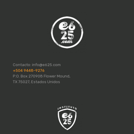
Contacto:
info@e625.com
+504 9448-9276
P.O. Box 270908 Flower Mound,
TX 75027, Estados Unidos