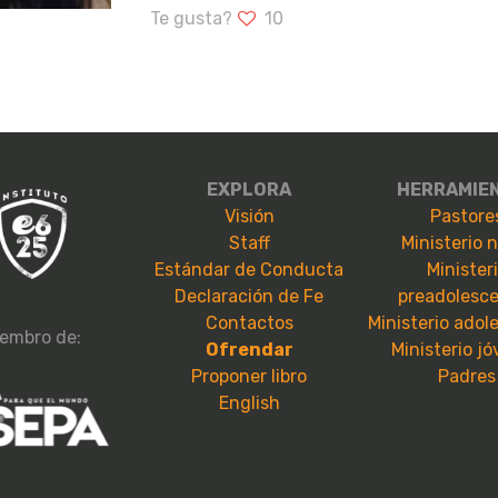
Te gusta?
10
EXPLORA
HERRAMIE
Visión
Pastore
Staff
Ministerio 
Estándar de Conducta
Minister
Declaración de Fe
preadolesc
Contactos
Ministerio adol
embro de:
Ofrendar
Ministerio j
Proponer libro
Padres
English