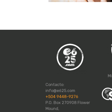
Mi
Contacto:
info@e625.com
+504 9448-9276
P.O. Box 270908 Flower
Mound,