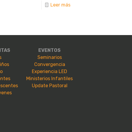
Leer más
NTAS
EVENTOS
s
Seminarios
niños
Convergencia
io
Experiencia LED
entes
Ministerios Infantiles
escentes
Update Pastoral
óvenes